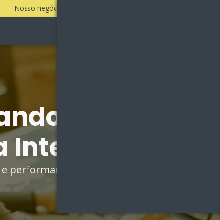
Nosso negócio é fazer a sua empresa vender todos os dias!
Sobre
Vantagens
ando por Agênci
 Internet em Bar
go e performance e aumente sua força