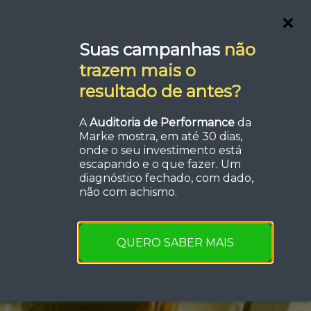
Serviços
FAQ
Orçamento
Suas campanhas
não
trazem mais o
resultado de antes?
A
Auditoria de Performance
da
Marke mostra, em até 30 dias,
a de
onde o seu investimento está
escapando e o que fazer. Um
diagnóstico fechado, com dado,
ueri?
não com achismo.
QUERO SABER MAIS