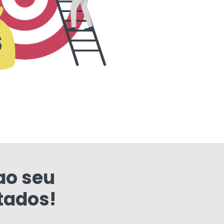
ao seu
tados!