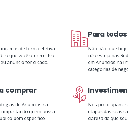
Para todos
cançamos de forma efetiva
Não há o que hoje
r o que você oferece. E o
não esteja nas Red
u anúncio for clicado.
em Anúncios na Int
categorias de negó
ra comprar
Investimen
atégias de Anúncios na
Nos preocupamos 
eja impactando quem busca
etapas das suas c
blico bem específico.
clareza de que seu