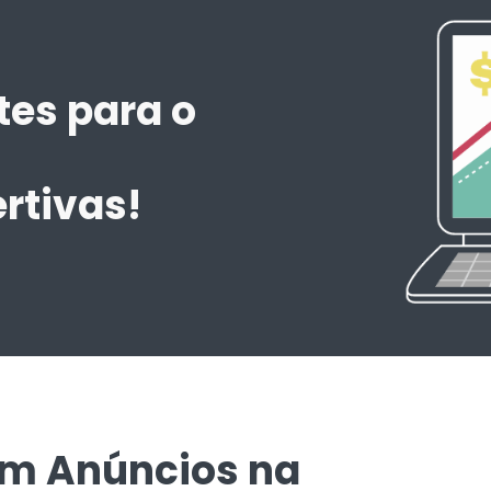
tes para o
m
rtivas!
em Anúncios na