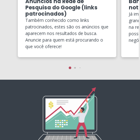
Anúncios na Rede de
Ban
Pesquisa do Google (links
notí
patrocinados)
Já im
Também conhecido como links
grand
patrocinados, estes são os anúncios que
na re
aparecem nos resultados de busca.
possí
Anuncie para quem está procurando o
negóc
que você oferece!