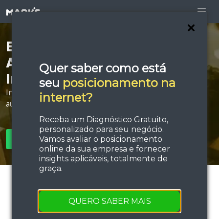
Está procurando por
Agência de Anúncios na
Quer saber como está
Internet em Castanhal?
seu
posicionamento na
Invista em estratégias de tráfego e performance e
internet?
aumente sua força de vendas!
Receba um Diagnóstico Gratuito,
personalizado para seu negócio.
Vamos avaliar o posicionamento
SOLICITAR ORÇAMENTO
online da sua empresa e fornecer
insights aplicáveis, totalmente de
graça.
QUERO SABER MAIS