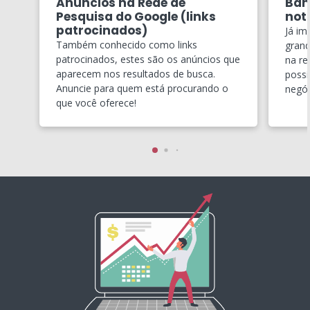
Anúncios na Rede de
Ban
Pesquisa do Google (links
notí
patrocinados)
Já im
Também conhecido como links
grand
patrocinados, estes são os anúncios que
na re
aparecem nos resultados de busca.
possí
Anuncie para quem está procurando o
negóc
que você oferece!