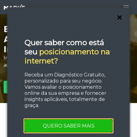
Está procurando por
Agência de Anúncios na
Quer saber como está
Internet em Porto Velho?
seu
posicionamento na
Invista em estratégias de tráfego e performance e
internet?
aumente sua força de vendas!
Receba um Diagnóstico Gratuito,
personalizado para seu negócio.
Vamos avaliar o posicionamento
SOLICITAR ORÇAMENTO
online da sua empresa e fornecer
insights aplicáveis, totalmente de
graça.
QUERO SABER MAIS