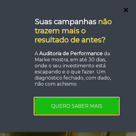
Serviços
FAQ
Orçamento
Suas campanhas
não
trazem mais o
resultado de antes?
A
Auditoria de Performance
da
Marke mostra, em até 30 dias,
a de
onde o seu investimento está
escapando e o que fazer. Um
diagnóstico fechado, com dado,
edo?
não com achismo.
QUERO SABER MAIS