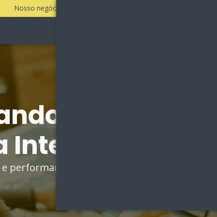
Nosso negócio é fazer a sua empresa vender todos os dias!
Sobre
Vantagens
ando por Agênci
 Internet em Tol
go e performance e aumente sua força