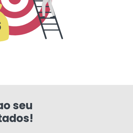
ao seu
tados!