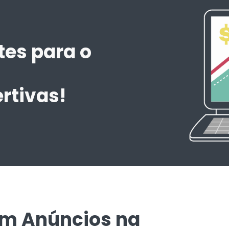
tes para o
m
rtivas!
em Anúncios na