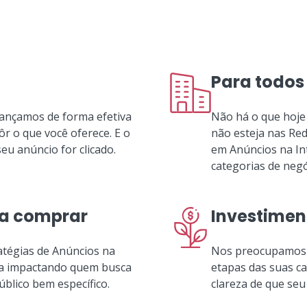
Para todos
cançamos de forma efetiva
Não há o que hoje
r o que você oferece. E o
não esteja nas Red
u anúncio for clicado.
em Anúncios na Int
categorias de negó
ra comprar
Investimen
atégias de Anúncios na
Nos preocupamos 
eja impactando quem busca
etapas das suas c
blico bem específico.
clareza de que seu