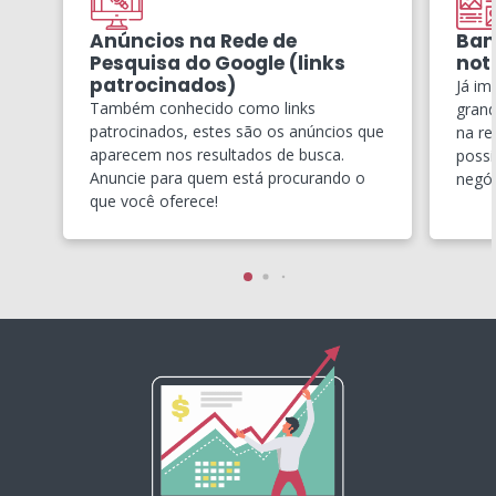
Anúncios na Rede de
Ban
Pesquisa do Google (links
notí
patrocinados)
Já im
Também conhecido como links
grand
patrocinados, estes são os anúncios que
na re
aparecem nos resultados de busca.
possí
Anuncie para quem está procurando o
negóc
que você oferece!