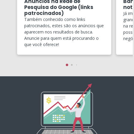
Anúncios na Rede de
Ban
Pesquisa do Google (links
notí
patrocinados)
Já im
Também conhecido como links
grand
patrocinados, estes são os anúncios que
na re
aparecem nos resultados de busca.
possí
Anuncie para quem está procurando o
negóc
que você oferece!