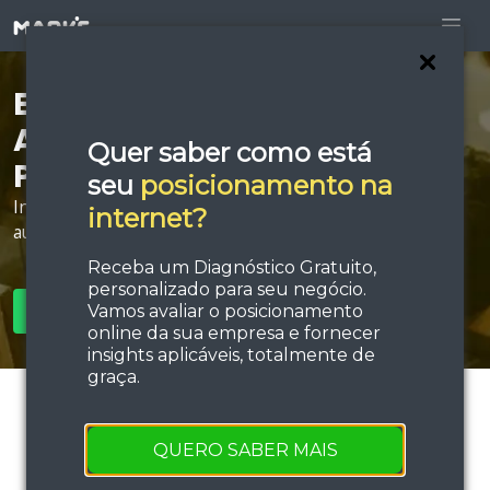
Está procurando por
Agência de Anúncios
Quer saber como está
Patrocinados em Crato?
seu
posicionamento na
Invista em estratégias de tráfego e performance e
internet?
aumente sua força de vendas!
Receba um Diagnóstico Gratuito,
personalizado para seu negócio.
Vamos avaliar o posicionamento
SOLICITAR ORÇAMENTO
online da sua empresa e fornecer
insights aplicáveis, totalmente de
graça.
QUERO SABER MAIS