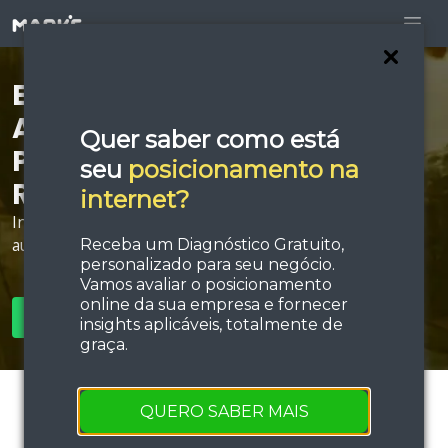
Está procurando por
Agência de Anúncios
Quer saber como está
Patrocinados em Franco da
seu
posicionamento na
Rocha?
internet?
Invista em estratégias de tráfego e performance e
aumente sua força de vendas!
Receba um Diagnóstico Gratuito,
personalizado para seu negócio.
Vamos avaliar o posicionamento
online da sua empresa e fornecer
SOLICITAR ORÇAMENTO
insights aplicáveis, totalmente de
graça.
QUERO SABER MAIS