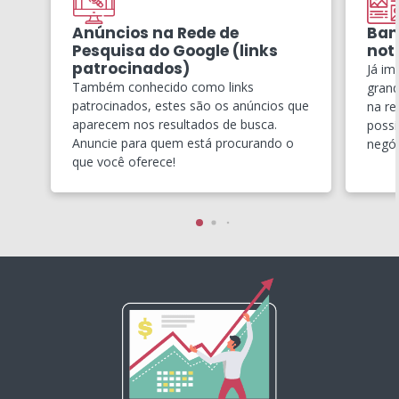
Anúncios na Rede de
Ban
Pesquisa do Google (links
notí
patrocinados)
Já im
Também conhecido como links
grand
patrocinados, estes são os anúncios que
na re
aparecem nos resultados de busca.
possí
Anuncie para quem está procurando o
negóc
que você oferece!