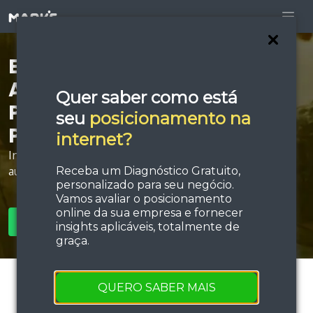
Está procurando por
Agência de Anúncios
Quer saber como está
Patrocinados em João
seu
posicionamento na
Pessoa?
internet?
Invista em estratégias de tráfego e performance e
aumente sua força de vendas!
Receba um Diagnóstico Gratuito,
personalizado para seu negócio.
Vamos avaliar o posicionamento
online da sua empresa e fornecer
SOLICITAR ORÇAMENTO
insights aplicáveis, totalmente de
graça.
QUERO SABER MAIS