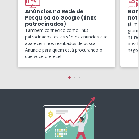
Anúncios na Rede de
Ban
Pesquisa do Google (links
notí
patrocinados)
Já im
Também conhecido como links
grand
patrocinados, estes são os anúncios que
na re
aparecem nos resultados de busca.
possí
Anuncie para quem está procurando o
negóc
que você oferece!