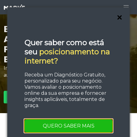
Está procurando por
Agência de Anúncios
Quer saber como está
Patrocinados em Rio
seu
posicionamento na
Branco?
internet?
Invista em estratégias de tráfego e performance e
aumente sua força de vendas!
Receba um Diagnóstico Gratuito,
personalizado para seu negócio.
Vamos avaliar o posicionamento
online da sua empresa e fornecer
SOLICITAR ORÇAMENTO
insights aplicáveis, totalmente de
graça.
QUERO SABER MAIS