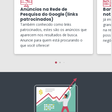
Anúncios na Rede de
Ban
Pesquisa do Google (links
notí
patrocinados)
Já im
Também conhecido como links
grand
patrocinados, estes são os anúncios que
na re
aparecem nos resultados de busca.
possí
Anuncie para quem está procurando o
negóc
que você oferece!