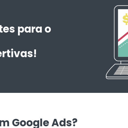
tes para o
m
rtivas!
em Google Ads?