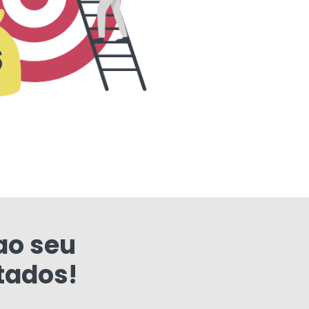
ao seu
tados!