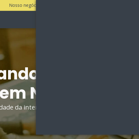
Nosso negócio é fazer a sua empresa vender todos os dias!
Sobre
Vantagens
ando por Agênci
 em Natal?
idade da internet e aumente sua