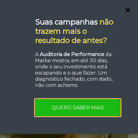
Serviços
FAQ
Orçamento
Suas campanhas
não
trazem mais o
resultado de antes?
A
Auditoria de Performance
da
Marke mostra, em até 30 dias,
a de
onde o seu investimento está
escapando e o que fazer. Um
diagnóstico fechado, com dado,
não com achismo.
QUERO SABER MAIS