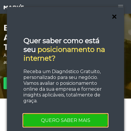
Está procurando por
Agência de Google Ads em
Quer saber como está
Taubaté?
seu
posicionamento na
Anuncie na maior rede de publicidade da internet e
internet?
aumente sua força de vendas!
Receba um Diagnóstico Gratuito,
personalizado para seu negócio.
Vamos avaliar o posicionamento
SOLICITAR ORÇAMENTO
online da sua empresa e fornecer
insights aplicáveis, totalmente de
graça.
QUERO SABER MAIS