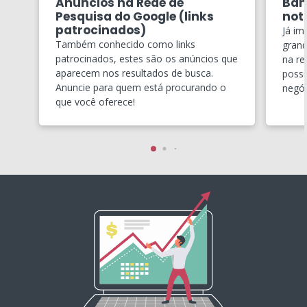
Anúncios na Rede de
Ban
Pesquisa do Google (links
notí
patrocinados)
Já im
Também conhecido como links
grand
patrocinados, estes são os anúncios que
na re
aparecem nos resultados de busca.
possí
Anuncie para quem está procurando o
negóc
que você oferece!