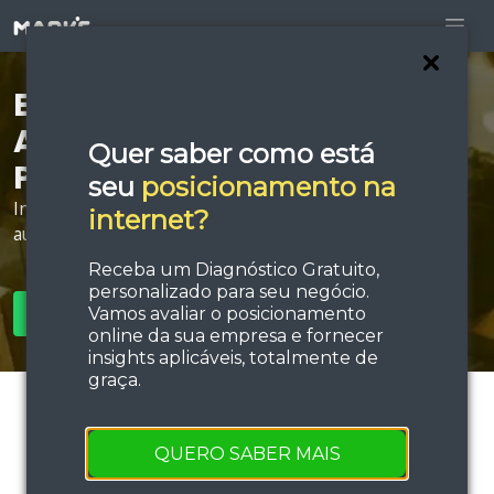
Está procurando por
Agência de Links
Quer saber como está
Patrocinados em Esteio?
seu
posicionamento na
Invista em estratégias de tráfego e performance e
internet?
aumente sua força de vendas!
Receba um Diagnóstico Gratuito,
personalizado para seu negócio.
Vamos avaliar o posicionamento
SOLICITAR ORÇAMENTO
online da sua empresa e fornecer
insights aplicáveis, totalmente de
graça.
QUERO SABER MAIS