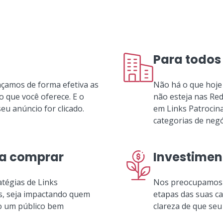
Para todos
çamos de forma efetiva as
Não há o que hoje
 que você oferece. E o
não esteja nas Red
u anúncio for clicado.
em Links Patrocina
categorias de negó
ra comprar
Investimen
atégias de Links
Nos preocupamos 
s, seja impactando quem
etapas das suas c
o um público bem
clareza de que seu