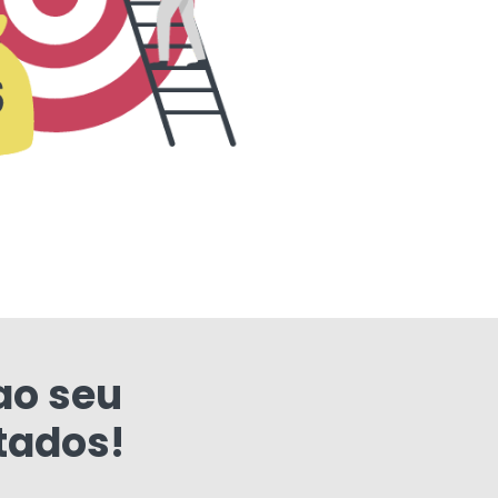
ao seu
tados!