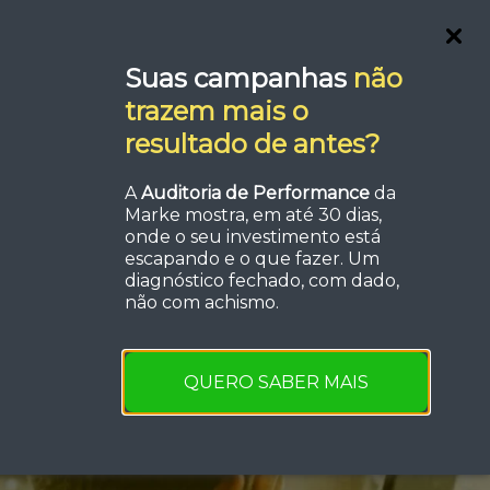
Serviços
FAQ
Orçamento
Suas campanhas
não
trazem mais o
resultado de antes?
A
Auditoria de Performance
da
Marke mostra, em até 30 dias,
a de
onde o seu investimento está
escapando e o que fazer. Um
diagnóstico fechado, com dado,
á?
não com achismo.
QUERO SABER MAIS