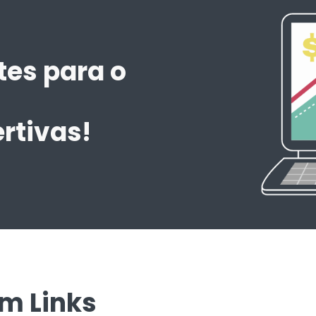
tes para o
m
rtivas!
em Links