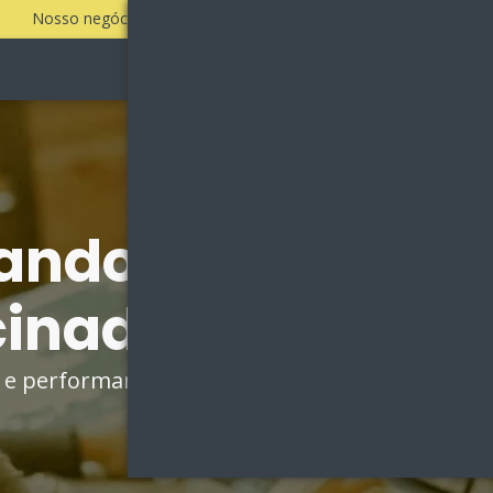
Nosso negócio é fazer a sua empresa vender todos os dias!
Sobre
Vantagens
ando por Agênci
ocinados em Mau
go e performance e aumente sua força