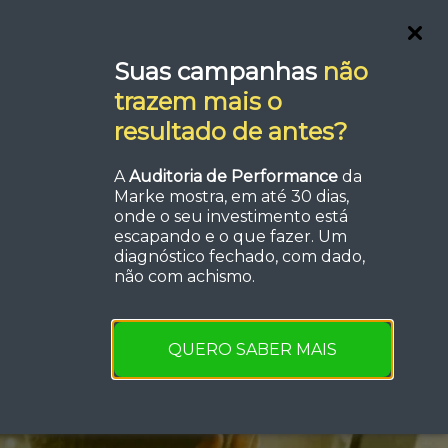
Serviços
FAQ
Orçamento
Suas campanhas
não
trazem mais o
resultado de antes?
A
Auditoria de Performance
da
a de
Marke mostra, em até 30 dias,
onde o seu investimento está
escapando e o que fazer. Um
dente
diagnóstico fechado, com dado,
não com achismo.
QUERO SABER MAIS