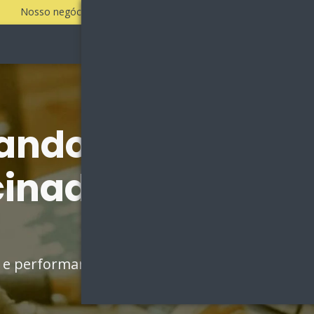
Nosso negócio é fazer a sua empresa vender todos os dias!
Sobre
Vantagens
ando por Agênci
cinados em Presi
go e performance e aumente sua força