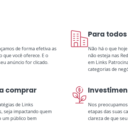
Para todos
çamos de forma efetiva as
Não há o que hoje
 que você oferece. E o
não esteja nas Red
u anúncio for clicado.
em Links Patrocina
categorias de negó
ra comprar
Investimen
atégias de Links
Nos preocupamos 
s, seja impactando quem
etapas das suas c
o um público bem
clareza de que seu