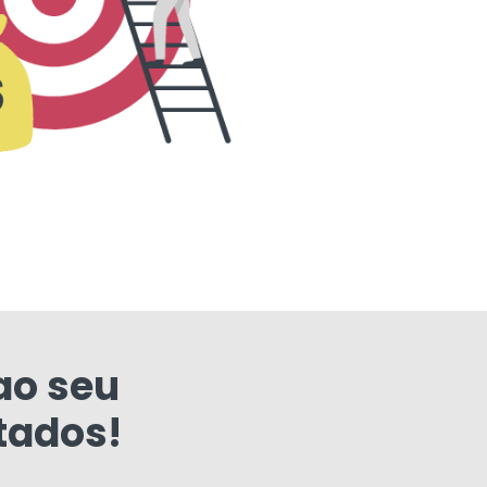
ao seu
tados!