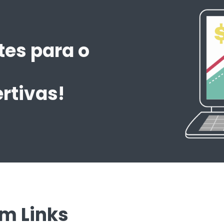
tes para o
m
rtivas!
em Links