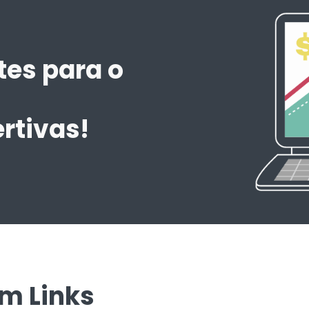
tes para o
m
rtivas!
em Links