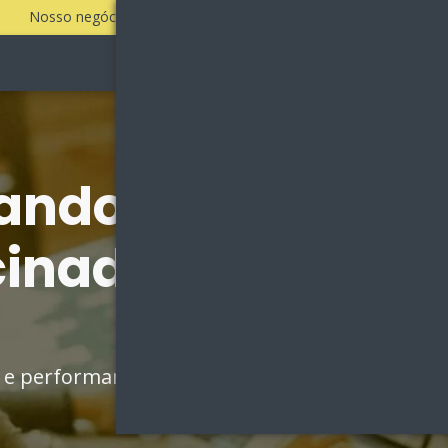
Nosso negócio é fazer a sua empresa vender todos os dias!
Sobre
Vantagens
ando por Agênci
cinados em Teixe
go e performance e aumente sua força