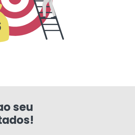
ao seu
tados!