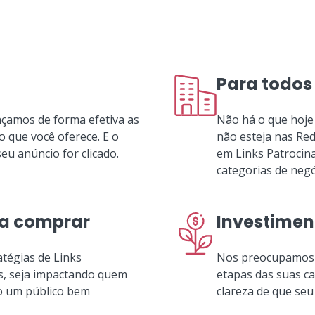
Para todos
çamos de forma efetiva as
Não há o que hoje
 que você oferece. E o
não esteja nas Red
u anúncio for clicado.
em Links Patrocina
categorias de negó
ra comprar
Investimen
atégias de Links
Nos preocupamos 
s, seja impactando quem
etapas das suas c
o um público bem
clareza de que seu