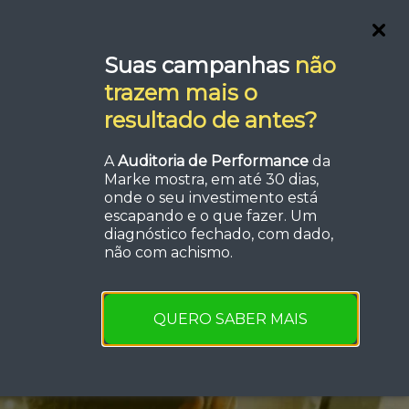
Serviços
FAQ
Orçamento
Suas campanhas
não
trazem mais o
resultado de antes?
A
Auditoria de Performance
da
a de
Marke mostra, em até 30 dias,
onde o seu investimento está
escapando e o que fazer. Um
ira de
diagnóstico fechado, com dado,
não com achismo.
QUERO SABER MAIS