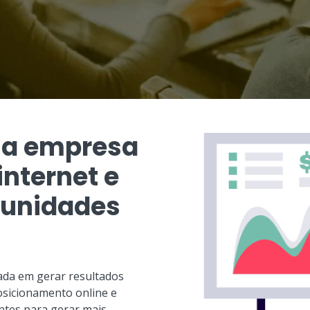
ua empresa
nternet e
tunidades
ada em gerar resultados
sicionamento online e
ntes para gerar mais