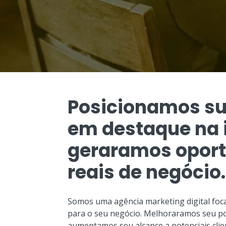
Posicionamos s
em destaque na i
geraramos opor
reais de negócio.
Somos uma agência marketing digital foc
para o seu negócio. Melhoraramos seu po
aumentamos seu alcance a potenciais clie