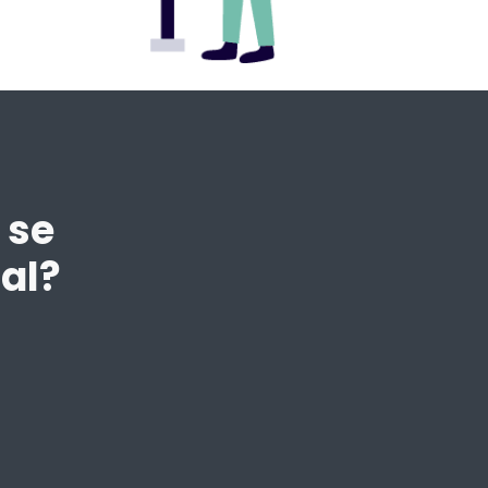
 se
al?