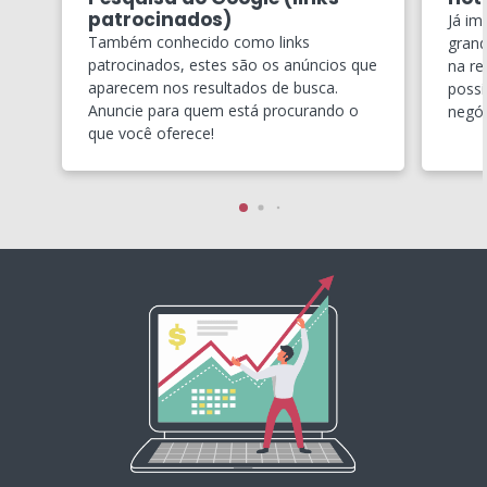
patrocinados)
Já im
Também conhecido como links
grand
patrocinados, estes são os anúncios que
na re
aparecem nos resultados de busca.
possí
Anuncie para quem está procurando o
negóc
que você oferece!