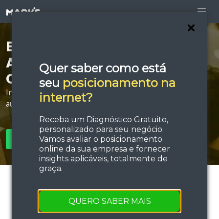
Está procurando por
Agência de Publicidade
Quer saber como está
Online em Alvorada?
seu
posicionamento na
Invista em estratégias de tráfego e performance e
internet?
aumente sua força de vendas!
Receba um Diagnóstico Gratuito,
personalizado para seu negócio.
Vamos avaliar o posicionamento
SOLICITAR ORÇAMENTO
online da sua empresa e fornecer
insights aplicáveis, totalmente de
graça.
QUERO SABER MAIS