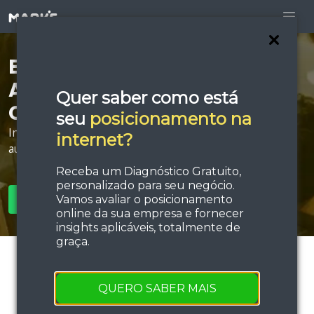
Está procurando por
Agência de Publicidade
Quer saber como está
Online em Itabaiana?
seu
posicionamento na
Invista em estratégias de tráfego e performance e
internet?
aumente sua força de vendas!
Receba um Diagnóstico Gratuito,
personalizado para seu negócio.
Vamos avaliar o posicionamento
SOLICITAR ORÇAMENTO
online da sua empresa e fornecer
insights aplicáveis, totalmente de
graça.
QUERO SABER MAIS