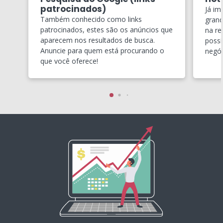
patrocinados)
Já im
Também conhecido como links
grand
patrocinados, estes são os anúncios que
na re
aparecem nos resultados de busca.
possí
Anuncie para quem está procurando o
negóc
que você oferece!