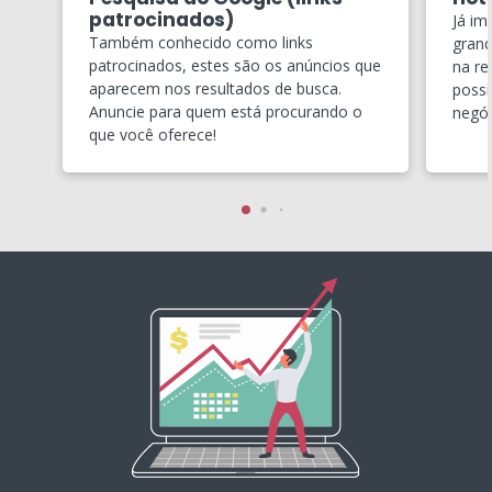
patrocinados)
Já im
Também conhecido como links
grand
patrocinados, estes são os anúncios que
na re
aparecem nos resultados de busca.
possí
Anuncie para quem está procurando o
negóc
que você oferece!