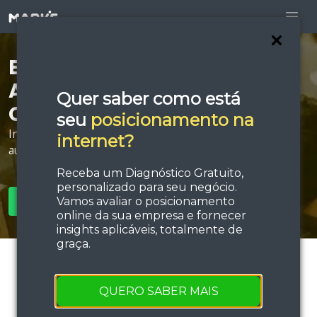
Está procurando por
Agência de Publicidade
Quer saber como está
Online em Itanhaém?
seu
posicionamento na
Invista em estratégias de tráfego e performance e
internet?
aumente sua força de vendas!
Receba um Diagnóstico Gratuito,
personalizado para seu negócio.
Vamos avaliar o posicionamento
SOLICITAR ORÇAMENTO
online da sua empresa e fornecer
insights aplicáveis, totalmente de
graça.
QUERO SABER MAIS