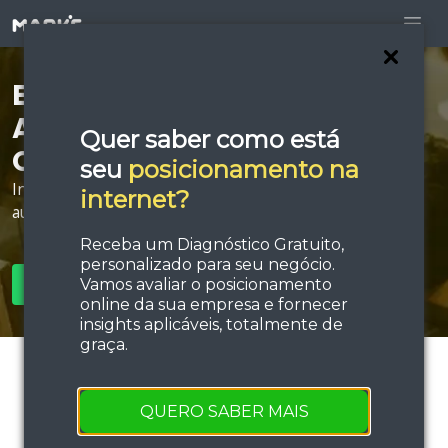
Está procurando por
Agência de Publicidade
Quer saber como está
Online em Porto Seguro?
seu
posicionamento na
Invista em estratégias de tráfego e performance e
internet?
aumente sua força de vendas!
Receba um Diagnóstico Gratuito,
personalizado para seu negócio.
Vamos avaliar o posicionamento
SOLICITAR ORÇAMENTO
online da sua empresa e fornecer
insights aplicáveis, totalmente de
graça.
QUERO SABER MAIS