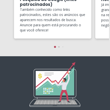
patrocinados)
Já im
Também conhecido como links
grand
patrocinados, estes são os anúncios que
na re
aparecem nos resultados de busca.
possí
Anuncie para quem está procurando o
negóc
que você oferece!