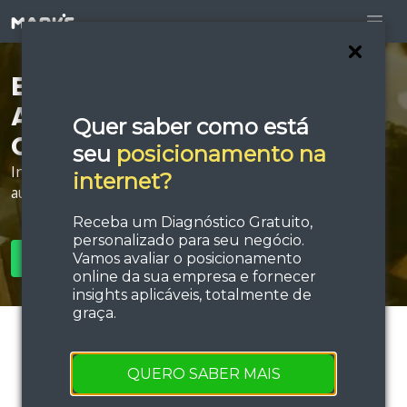
Está procurando por
Agência de Publicidade
Quer saber como está
Online em São Roque?
seu
posicionamento na
Invista em estratégias de tráfego e performance e
internet?
aumente sua força de vendas!
Receba um Diagnóstico Gratuito,
personalizado para seu negócio.
Vamos avaliar o posicionamento
SOLICITAR ORÇAMENTO
online da sua empresa e fornecer
insights aplicáveis, totalmente de
graça.
QUERO SABER MAIS