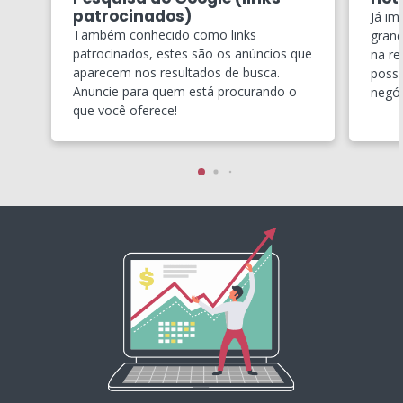
patrocinados)
Já im
Também conhecido como links
grand
patrocinados, estes são os anúncios que
na re
aparecem nos resultados de busca.
possí
Anuncie para quem está procurando o
negóc
que você oferece!