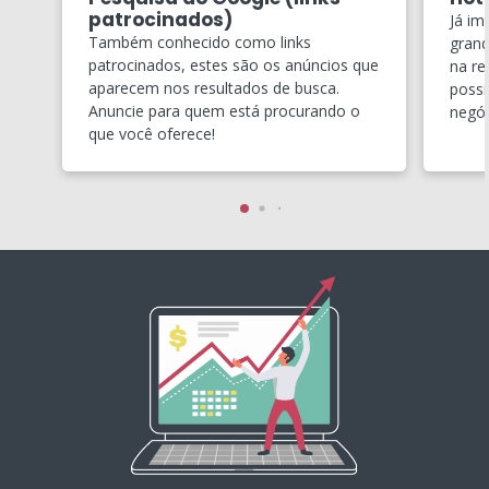
patrocinados)
Já im
Também conhecido como links
grand
patrocinados, estes são os anúncios que
na re
aparecem nos resultados de busca.
possí
Anuncie para quem está procurando o
negóc
que você oferece!