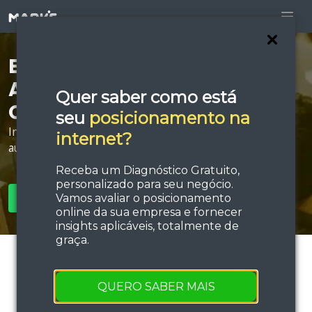
Está procurando por
Agência de Publicidade
Quer saber como está
Online em Taubaté?
seu
posicionamento na
Invista em estratégias de tráfego e performance e
internet?
aumente sua força de vendas!
Receba um Diagnóstico Gratuito,
personalizado para seu negócio.
Vamos avaliar o posicionamento
SOLICITAR ORÇAMENTO
online da sua empresa e fornecer
insights aplicáveis, totalmente de
graça.
QUERO SABER MAIS