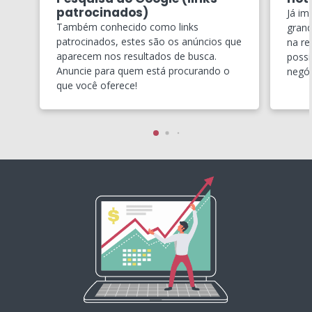
patrocinados)
Já im
Também conhecido como links
grand
patrocinados, estes são os anúncios que
na re
aparecem nos resultados de busca.
possí
Anuncie para quem está procurando o
negóc
que você oferece!