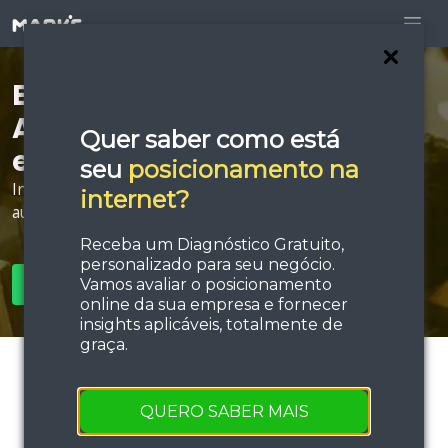
Está procurando por
Agência de Tráfego Pago
Quer saber como está
em Paranaguá?
seu
posicionamento na
Invista em estratégias de tráfego e performance e
internet?
aumente sua força de vendas!
Receba um Diagnóstico Gratuito,
personalizado para seu negócio.
Vamos avaliar o posicionamento
SOLICITAR ORÇAMENTO
online da sua empresa e fornecer
insights aplicáveis, totalmente de
graça.
QUERO SABER MAIS