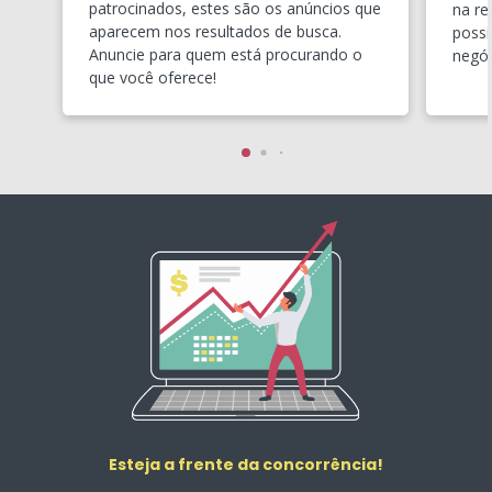
patrocinados, estes são os anúncios que
na re
aparecem nos resultados de busca.
possí
Anuncie para quem está procurando o
negóc
que você oferece!
Esteja a frente da concorrência!