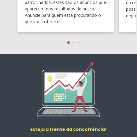
patrocinados, estes são os anúncios que
na re
aparecem nos resultados de busca.
possí
Anuncie para quem está procurando o
negóc
que você oferece!
Esteja a frente da concorrência!