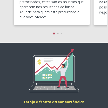
patrocinados, estes são os anúncios que
na re
aparecem nos resultados de busca.
possí
Anuncie para quem está procurando o
negóc
que você oferece!
Esteja a frente da concorrência!