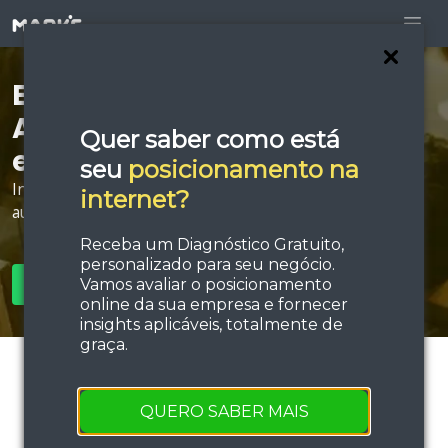
Está procurando por
Agência de Tráfego Pago
Quer saber como está
em São Roque?
seu
posicionamento na
Invista em estratégias de tráfego e performance e
internet?
aumente sua força de vendas!
Receba um Diagnóstico Gratuito,
personalizado para seu negócio.
Vamos avaliar o posicionamento
SOLICITAR ORÇAMENTO
online da sua empresa e fornecer
insights aplicáveis, totalmente de
graça.
QUERO SABER MAIS