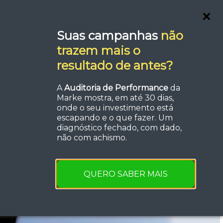
Blog
Fale com um Especialista
Suas campanhas
não
trazem mais o
resultado de antes?
A
Auditoria de Performance
da
Marke mostra, em até 30 dias,
onde o seu investimento está
escapando e o que fazer. Um
diagnóstico fechado, com dado,
não com achismo.
QUERO SABER MAIS