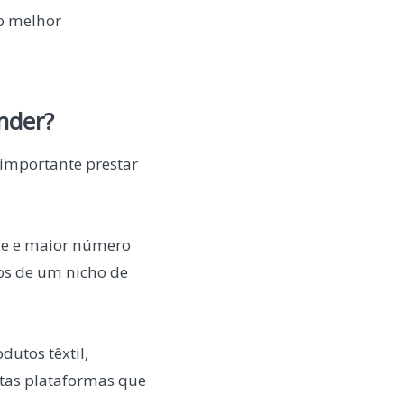
o melhor
nder?
 importante prestar
nce e maior número
os de um nicho de
dutos têxtil,
itas plataformas que