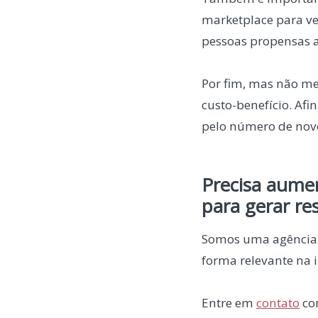
marketplace para v
pessoas propensas a
Por fim, mas não me
custo-benefício. Af
pelo número de novo
Precisa aumen
para gerar re
Somos uma agência d
forma relevante na i
Entre em
contato
co