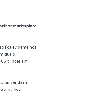
melhor marketplace
o fica evidente nos
am que o
185 bilhões em
sionar vendas e
a e uma boa