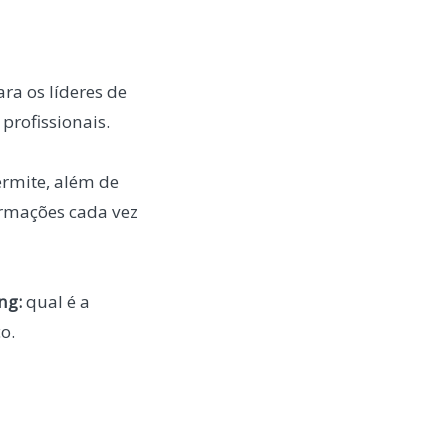
ra os líderes de
profissionais.
ermite, além de
ormações cada vez
ng:
qual é a
o.