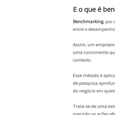
E o que é be
Benchmarking
, por
entre o desempenho
Assim, um empreendi
uma concorrente que
contexto.
Esse método é apli
de pesquisa aprofu
do negócio em ques
Trata-se de uma est
precisão as ações ef