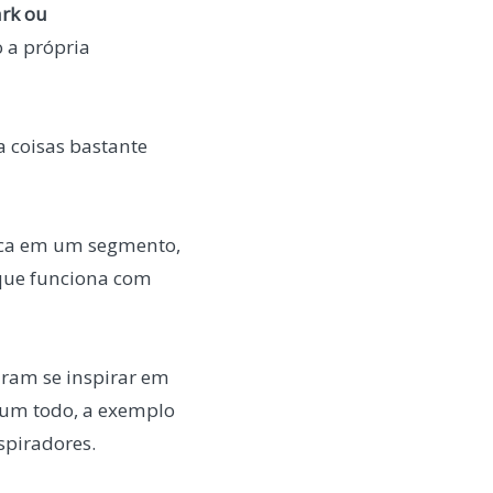
rk ou
 a própria
 coisas bastante
taca em um segmento,
que funciona com
uram se inspirar em
 um todo, a exemplo
spiradores.