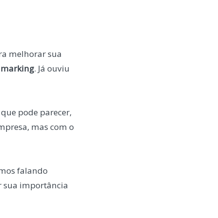
ra melhorar sua
hmarking
. Já ouviu
 que pode parecer,
 empresa, mas com o
amos falando
r sua importância