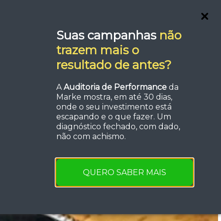
Blog
Fale com um Especialista
Suas campanhas
não
trazem mais o
resultado de antes?
A
Auditoria de Performance
da
Marke mostra, em até 30 dias,
onde o seu investimento está
escapando e o que fazer. Um
diagnóstico fechado, com dado,
não com achismo.
QUERO SABER MAIS