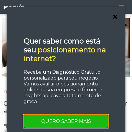
Quer saber como está
seu
posicionamento na
internet?
Receba um Diagnóstico Gratuito,
personalizado para seu negócio.
Vamos avaliar o posicionamento
online da sua empresa e fornecer
Início
Blog
insights aplicáveis, totalmente de
graça.
Como usar pilares e tópicos para rankear
artigos no Google
QUERO SABER MAIS
Aprenda a usar clusters de conteúdo com pilares e tópicos
para ranquear no Google, gerar autoridade e atrair leads