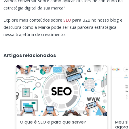
Vamos conversar sobre como aplicar clusters de conteúdo na
estratégia digital da sua marca?
Explore mais conteúdos sobre
SEO
para B2B no nosso blog e
descubra como a Marke pode ser sua parceira estratégica
nessa trajetória de crescimento.
Artigos relacionados
O que é SEO e para que serve?
Meu si
agora