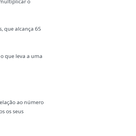
multiplicar o
, que alcança 65
, o que leva a uma
relação ao número
os os seus