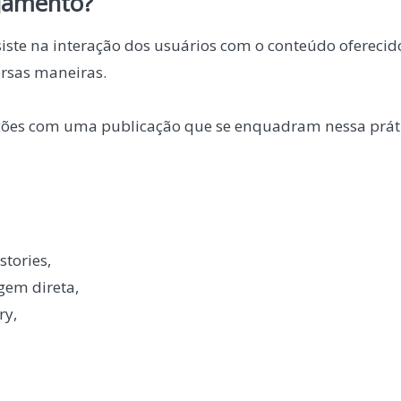
jamento?
ste na interação dos usuários com o conteúdo oferecido
ersas maneiras.
ções com uma publicação que se enquadram nessa práti
stories,
gem direta,
ry,