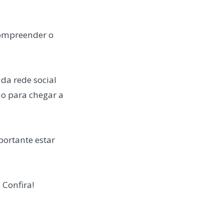
compreender o
da rede social
o para chegar a
portante estar
 Confira!