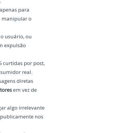
.
 apenas para
de manipular o
o usuário, ou
em expulsão
curtidas por post,
nsumidor real.
agens diretas
tores
em vez de
ar algo irrelevante
ão publicamente nos