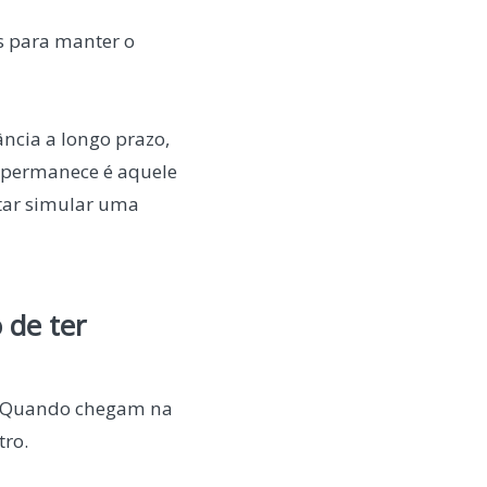
s para manter o
ncia a longo prazo,
 permanece é aquele
ntar simular uma
 de ter
e. Quando chegam na
tro.