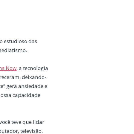
co estudioso das
mediatismo.
ens Now
, a tecnologia
areceram, deixando-
te” gera ansiedade e
 nossa capacidade
ocê teve que lidar
tador, televisão,