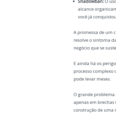
Shadowban:
O uso
alcance organicam
você já conquistou
A promessa de um cr
resolve o sintoma d
negócio que se sus
E ainda há os perig
processo complexo q
pode levar meses.
O grande problema de
apenas em brechas t
construção de uma 