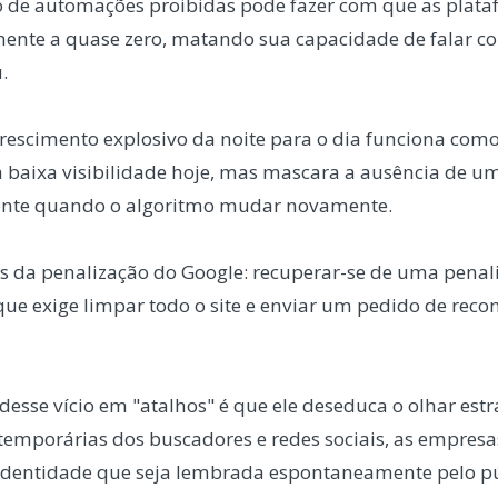
 de automações proibidas pode fazer com que as plat
ente a quase zero, matando sua capacidade de falar c
.
escimento explosivo da noite para o dia funciona com
a baixa visibilidade hoje, mas mascara a ausência de u
tente quando o algoritmo mudar novamente.
os da penalização do Google: recuperar-se de uma pena
ue exige limpar todo o site e enviar um pedido de reco
sse vício em "atalhos" é que ele deseduca o olhar estra
emporárias dos buscadores e redes sociais, as empresa
identidade que seja lembrada espontaneamente pelo pú