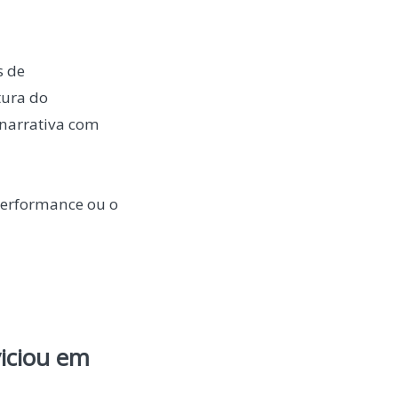
s de
tura do
narrativa com
Performance ou o
viciou em