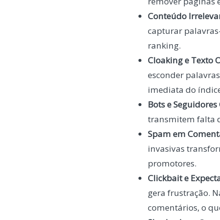
remover páginas e
Conteúdo Irreleva
capturar palavras-
ranking.
Cloaking e Texto O
esconder palavras
imediata do índic
Bots e Seguidore
transmitem falta d
Spam em Comentá
invasivas transfo
promotores.
Clickbait e Expecta
gera frustração. N
comentários, o q