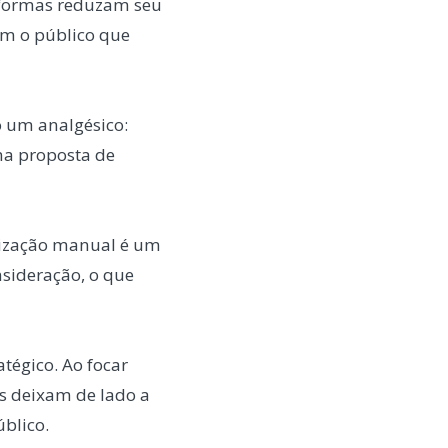
aformas reduzam seu
om o público que
o um analgésico:
ma proposta de
lização manual é um
nsideração, o que
tégico. Ao focar
s deixam de lado a
blico.