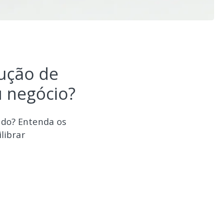
ução de
 negócio?
ado? Entenda os
librar