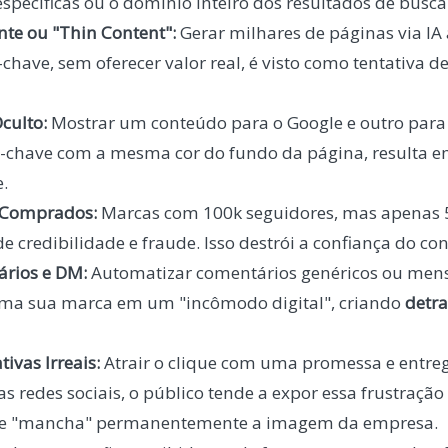
specíficas ou o domínio inteiro dos resultados de busca
nte ou "Thin Content":
Gerar milhares de páginas via IA
chave, sem oferecer valor real, é visto como tentativa 
culto:
Mostrar um conteúdo para o Google e outro para 
-chave com a mesma cor do fundo da página, resulta 
e.
s Comprados:
Marcas com 100k seguidores, mas apenas 5 
e credibilidade e fraude. Isso destrói a confiança do co
rios e DM:
Automatizar comentários genéricos ou mens
rma sua marca em um "incômodo digital", criando
detra
tivas Irreais:
Atrair o clique com uma promessa e entreg
as redes sociais, o público tende a expor essa frustraç
ue "mancha" permanentemente a imagem da empresa.