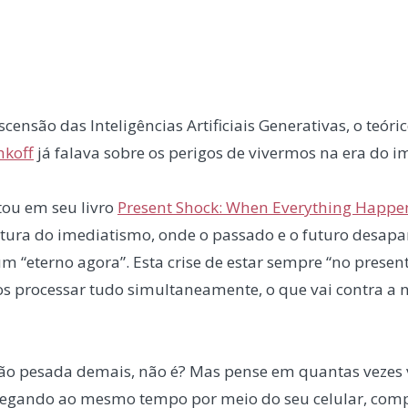
censão das Inteligências Artificiais Generativas, o teóri
hkoff
já falava sobre os perigos de vivermos na era do i
ou em seu livro
Present Shock: When Everything Happ
cultura do imediatismo, onde o passado e o futuro desap
m “eterno agora”. Esta crise de estar sempre “no presen
mos processar tudo simultaneamente, o que vai contra a
o pesada demais, não é? Mas pense em quantas vezes v
egando ao mesmo tempo por meio do seu celular, compu