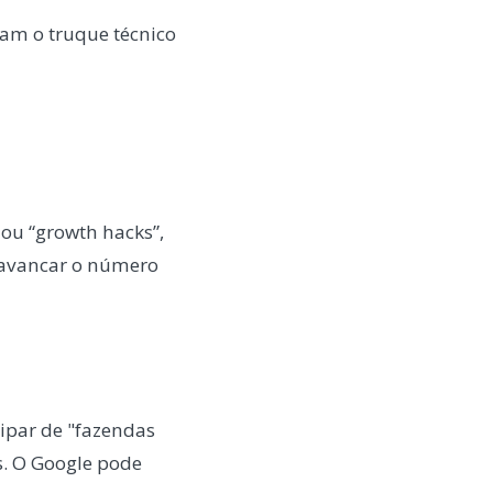
zam o truque técnico
ou “growth hacks”,
alavancar o número
ipar de "fazendas
s. O Google pode