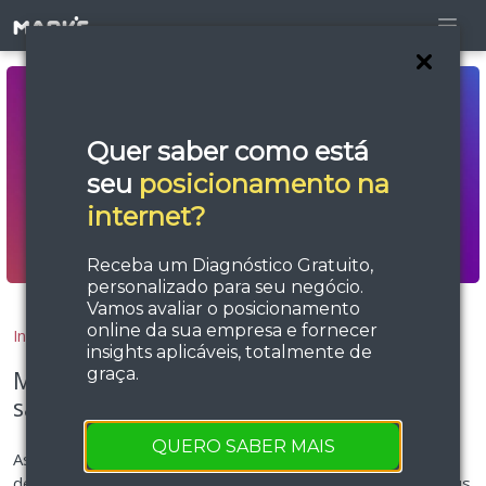
Quer saber como está
seu
posicionamento na
internet?
Receba um Diagnóstico Gratuito,
personalizado para seu negócio.
Vamos avaliar o posicionamento
online da sua empresa e fornecer
Início
Blog
insights aplicáveis, totalmente de
graça.
Métricas de engajamento: saiba o que
são e veja exemplos
QUERO SABER MAIS
As métricas de engajamento permitem avaliar o
desempenho de uma marca em relação à interação com seus