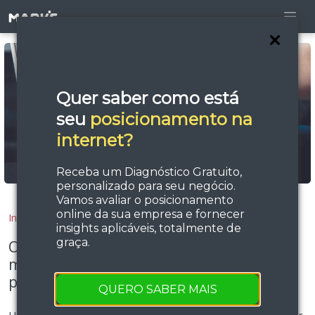
Quer saber como está
seu
posicionamento na
internet?
Receba um Diagnóstico Gratuito,
personalizado para seu negócio.
Vamos avaliar o posicionamento
online da sua empresa e fornecer
Início
Blog
insights aplicáveis, totalmente de
graça.
O que é SEO: Marke Consultoria SEO
ministra workshop para startups em
parceria com Feevale Techpark
QUERO SABER MAIS