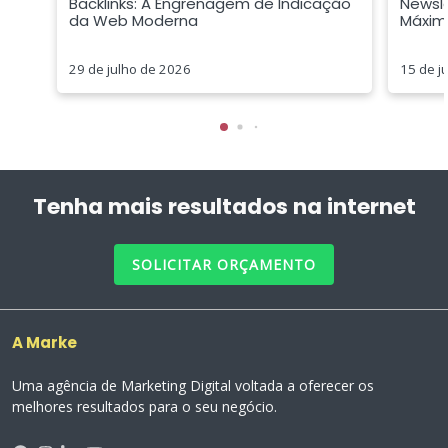
Backlinks: A Engrenagem de Indicação
Newsle
da Web Moderna
Máxim
29 de julho de 2026
15 de j
Tenha mais resultados na internet
SOLICITAR ORÇAMENTO
A Marke
Uma agência de Marketing Digital voltada a oferecer os
melhores resultados para o seu negócio.